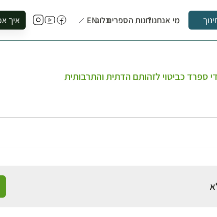
מי אנחנו?
חנות הספרים
בלוג
EN
איך אפ
ינוך
להזמין סי
להירשם ל
להירשם ל
י ספרד כביטוי לזהותם הדתית והתרבותית
לקנות ספ
לבקר בספ
לתאם ביק
א