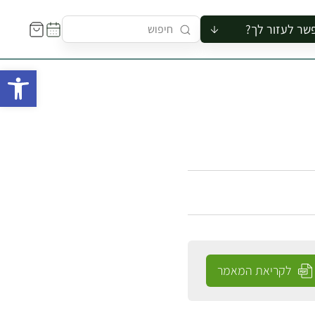
שר לעזור לך?
ור לקבוצה
פתח 
סיור
קורס
ר
רייה
ור בצריף
לקריאת המאמר