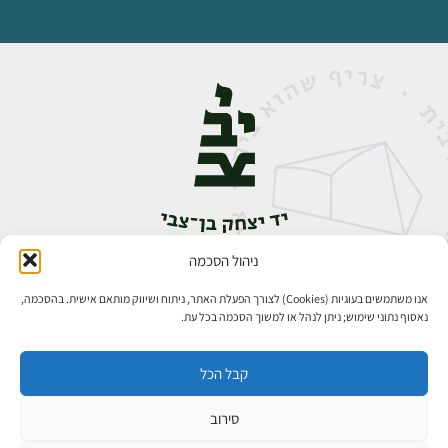
ניהול הסכמה
אבן גבירול 14, רחביה, ירושלים
טלפון:
02-5398888
אנו משתמשים בעוגיות (Cookies) לצורך הפעלת האתר, ניתוח ושיווק מותאם אישית. בהסכמה,
נאסוף נתוני שימוש; ניתן לנהל או למשוך הסכמה בכל עת.
קבל הכל
סירוב
כל הזכויות שמורות ליד יצחק בן־צבי ירושלים ©