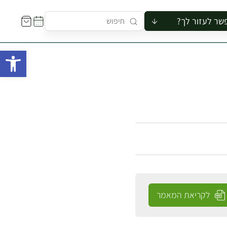
שר לעזור לך?
ור לקבוצה
פתח 
סיור
קורס
ר
רייה
ור בצריף
לקריאת המאמר