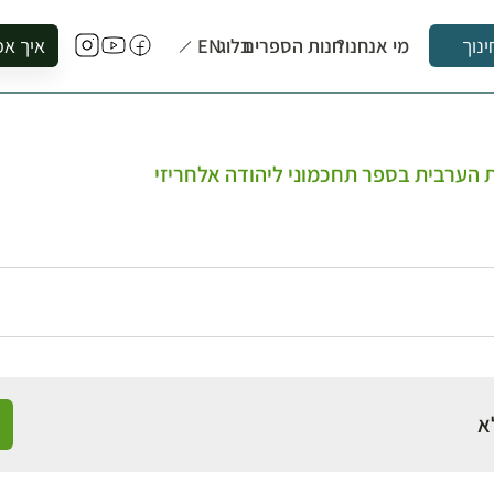
מי אנחנו?
חנות הספרים
בלוג
EN
איך אפ
ינוך
להזמין סי
להירשם ל
להירשם ל
 הערבית בספר תחכמוני ליהודה אלחריזי
לקנות ספ
לבקר בספ
לתאם ביק
א