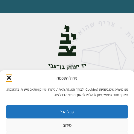
ניהול הסכמה
אבן גבירול 14, רחביה, ירושלים
טלפון:
02-5398888
אנו משתמשים בעוגיות (Cookies) לצורך הפעלת האתר, ניתוח ושיווק מותאם אישית. בהסכמה,
נאסוף נתוני שימוש; ניתן לנהל או למשוך הסכמה בכל עת.
קבל הכל
סירוב
כל הזכויות שמורות ליד יצחק בן־צבי ירושלים ©