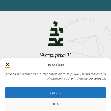
ניהול הסכמה
אבן גבירול 14, רחביה, ירושלים
טלפון:
02-5398888
אנו משתמשים בעוגיות (Cookies) לצורך הפעלת האתר, ניתוח ושיווק מותאם אישית. בהסכמה,
נאסוף נתוני שימוש; ניתן לנהל או למשוך הסכמה בכל עת.
קבל הכל
סירוב
כל הזכויות שמורות ליד יצחק בן־צבי ירושלים ©