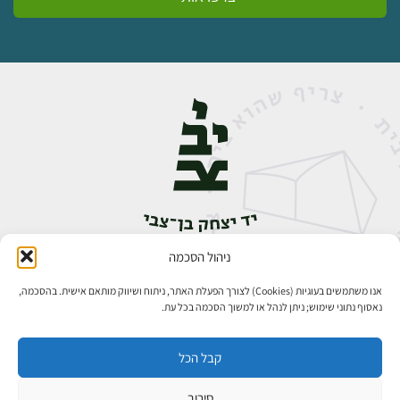
ניהול הסכמה
אבן גבירול 14, רחביה, ירושלים
טלפון:
02-5398888
אנו משתמשים בעוגיות (Cookies) לצורך הפעלת האתר, ניתוח ושיווק מותאם אישית. בהסכמה,
נאסוף נתוני שימוש; ניתן לנהל או למשוך הסכמה בכל עת.
קבל הכל
סירוב