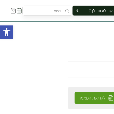
שר לעזור לך?
ור לקבוצה
פתח 
סיור
קורס
ר
רייה
ור בצריף
לקריאת המאמר