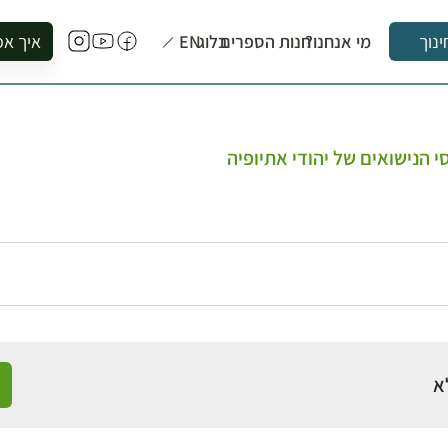
מי אנחנו?
חנות הספרים
בלוג
EN
איך אפ
ינוך
להזמין סי
להירשם ל
להירשם ל
הנישואים של יהודי אתיופיה
לקנות ספ
לבקר בספ
לתאם ביק
א