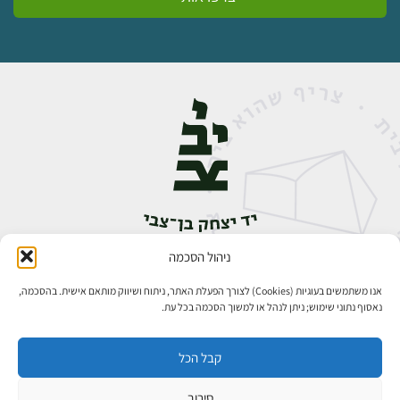
ניהול הסכמה
אבן גבירול 14, רחביה, ירושלים
טלפון:
02-5398888
אנו משתמשים בעוגיות (Cookies) לצורך הפעלת האתר, ניתוח ושיווק מותאם אישית. בהסכמה,
נאסוף נתוני שימוש; ניתן לנהל או למשוך הסכמה בכל עת.
קבל הכל
סירוב