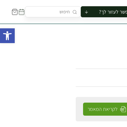
שר לעזור לך?
ור לקבוצה
פתח 
סיור
קורס
ר
רייה
ור בצריף
לקריאת המאמר