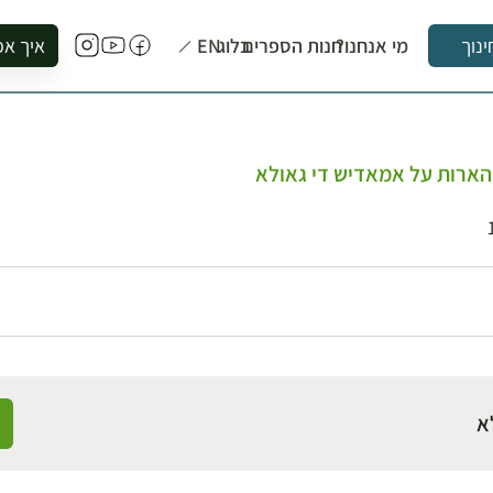
מי אנחנו?
חנות הספרים
בלוג
EN
איך אפ
ינוך
להזמין סי
להירשם ל
להירשם ל
הארות על אמאדיש די גאולא
לקנות ספ
לבקר בספ
לתאם ביק
א