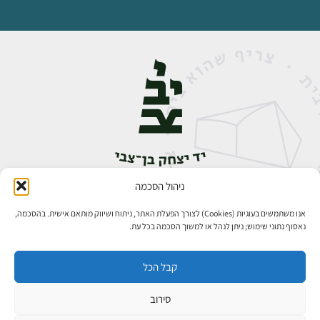
ניהול הסכמה
אבן גבירול 14, רחביה, ירושלים
טלפון:
02-5398888
אנו משתמשים בעוגיות (Cookies) לצורך הפעלת האתר, ניתוח ושיווק מותאם אישית. בהסכמה,
נאסוף נתוני שימוש; ניתן לנהל או למשוך הסכמה בכל עת.
קבל הכל
סירוב
כל הזכויות שמורות ליד יצחק בן־צבי ירושלים ©