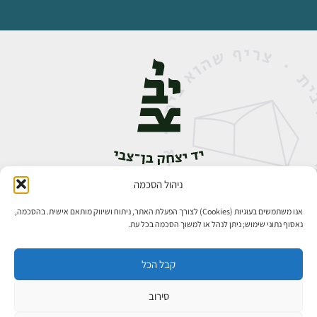
ניהול הסכמה
אבן גבירול 14, רחביה, ירושלים
טלפון:
02-5398888
אנו משתמשים בעוגיות (Cookies) לצורך הפעלת האתר, ניתוח ושיווק מותאם אישית. בהסכמה,
נאסוף נתוני שימוש; ניתן לנהל או למשוך הסכמה בכל עת.
קבל הכל
סירוב
כל הזכויות שמורות ליד יצחק בן־צבי ירושלים ©