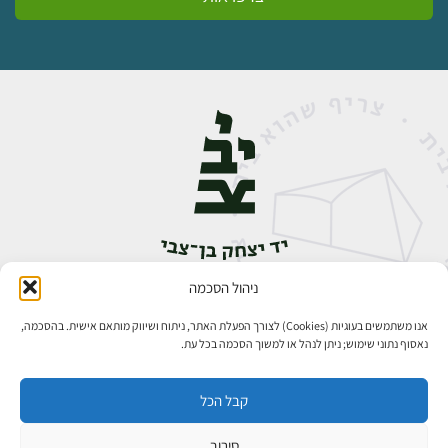
ניהול הסכמה
אבן גבירול 14, רחביה, ירושלים
טלפון:
02-5398888
אנו משתמשים בעוגיות (Cookies) לצורך הפעלת האתר, ניתוח ושיווק מותאם אישית. בהסכמה,
נאסוף נתוני שימוש; ניתן לנהל או למשוך הסכמה בכל עת.
קבל הכל
סירוב