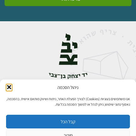
ניהול הסכמה
אבן גבירול 14, רחביה, ירושלים
טלפון:
02-5398888
אנו משתמשים בעוגיות (Cookies) לצורך הפעלת האתר, ניתוח ושיווק מותאם אישית. בהסכמה,
נאסוף נתוני שימוש; ניתן לנהל או למשוך הסכמה בכל עת.
קבל הכל
סירוב