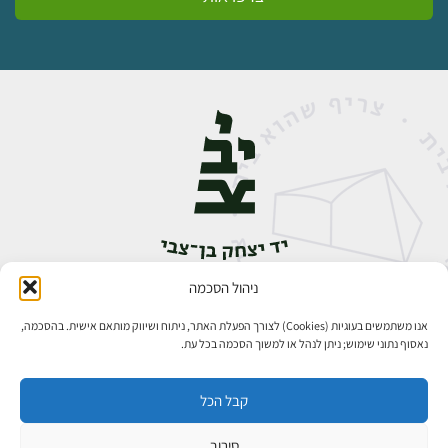
ניהול הסכמה
אבן גבירול 14, רחביה, ירושלים
טלפון:
02-5398888
אנו משתמשים בעוגיות (Cookies) לצורך הפעלת האתר, ניתוח ושיווק מותאם אישית. בהסכמה,
נאסוף נתוני שימוש; ניתן לנהל או למשוך הסכמה בכל עת.
קבל הכל
סירוב