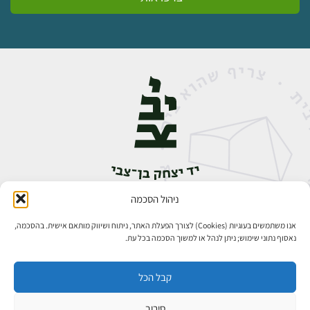
ניהול הסכמה
אבן גבירול 14, רחביה, ירושלים
טלפון:
02-5398888
אנו משתמשים בעוגיות (Cookies) לצורך הפעלת האתר, ניתוח ושיווק מותאם אישית. בהסכמה,
נאסוף נתוני שימוש; ניתן לנהל או למשוך הסכמה בכל עת.
קבל הכל
סירוב