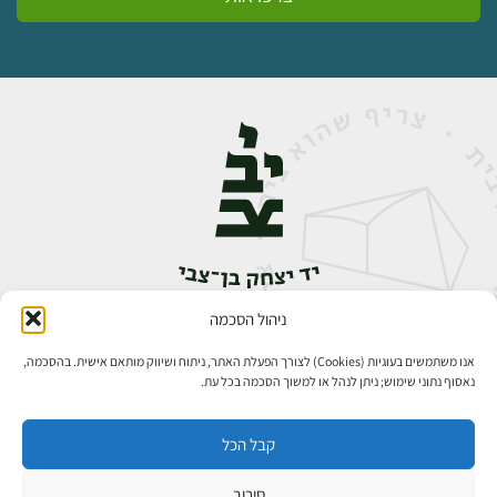
ניהול הסכמה
אבן גבירול 14, רחביה, ירושלים
טלפון:
02-5398888
אנו משתמשים בעוגיות (Cookies) לצורך הפעלת האתר, ניתוח ושיווק מותאם אישית. בהסכמה,
נאסוף נתוני שימוש; ניתן לנהל או למשוך הסכמה בכל עת.
קבל הכל
סירוב