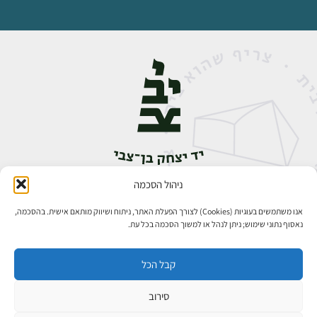
ניהול הסכמה
אבן גבירול 14, רחביה, ירושלים
טלפון:
02-5398888
אנו משתמשים בעוגיות (Cookies) לצורך הפעלת האתר, ניתוח ושיווק מותאם אישית. בהסכמה,
נאסוף נתוני שימוש; ניתן לנהל או למשוך הסכמה בכל עת.
קבל הכל
סירוב
כל הזכויות שמורות ליד יצחק בן־צבי ירושלים ©