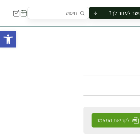
שר לעזור לך?
ור לקבוצה
פתח 
סיור
קורס
ר
רייה
ור בצריף
לקריאת המאמר