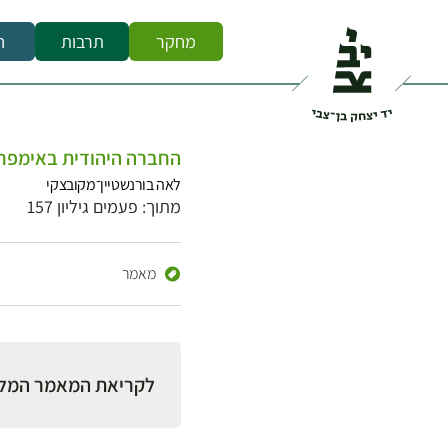
מחקר
תרבות
ח
החברה היהודית באימפרי
לאה בורנשטיין־מקובצקי
מתוך: פעמים גיליון 157
מאמר
לקריאת המאמר המל