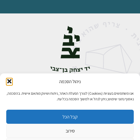
ניהול הסכמה
אבן גבירול 14, רחביה, ירושלים
טלפון:
02-5398888
אנו משתמשים בעוגיות (Cookies) לצורך הפעלת האתר, ניתוח ושיווק מותאם אישית. בהסכמה,
נאסוף נתוני שימוש; ניתן לנהל או למשוך הסכמה בכל עת.
קבל הכל
סירוב
כל הזכויות שמורות ליד יצחק בן־צבי ירושלים ©