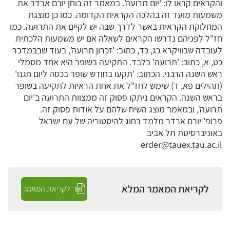
והקראים קראו לו: 'יום תרועה'. במאמר זה בוחן יורם ארדר את
משמעות מועד זה בהלכה הקראית הקדומה. כמו כן מוצגת
המחלוקת הקראית באשר לדרך שבה יש לקיים את התרועה. כמו
חז"ל לפניהם נדרשו הקראים לשאלה אם יש משמעות הלכתית
לעובדה שבוויקרא כג, כד, כתוב: 'זכרון תרועה', בעוד שבבמדבר
כט, א, כתוב: 'תרועה' בלבד. התקיעה בשופר היא אחד מסמלי
ראש השנה הרבני. הכתוב: 'תקעו בחודש שופר בכסה ליום חגנו'
(תהילים פא, ד) שימש לחז"ל את אחת הראיות לתקיעה בשופר
בראש השנה. הקראים ניתקו פסוק זה ממצוות התרועה ב'יום
תרועה', ובמאמר מוצג השיח שלהם על אודות פסוק זה.
פרופ' יורם ארדר מלמד בחוג להיסטוריה של עם ישראל
באוניברסיטת תל אביב
erder@tauex.tau.ac.il
לקריאת המאמר המלא
לקריאת המאמר