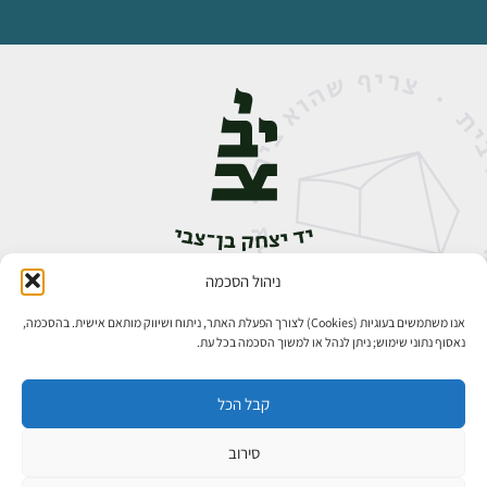
ניהול הסכמה
אבן גבירול 14, רחביה, ירושלים
טלפון:
02-5398888
אנו משתמשים בעוגיות (Cookies) לצורך הפעלת האתר, ניתוח ושיווק מותאם אישית. בהסכמה,
נאסוף נתוני שימוש; ניתן לנהל או למשוך הסכמה בכל עת.
קבל הכל
סירוב
כל הזכויות שמורות ליד יצחק בן־צבי ירושלים ©