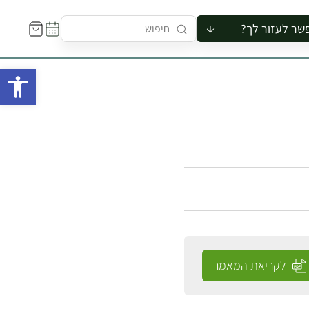
שר לעזור לך?
ור לקבוצה
פתח 
סיור
קורס
ר
רייה
ור בצריף
לקריאת המאמר