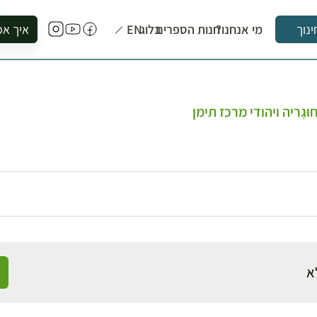
מי אנחנו?
חנות הספרים
בלוג
EN
איך אפ
ינוך
להזמין סי
להירשם ל
להירשם ל
ּגָרִיה ויהודי מרכז תימן
לקנות ספ
לבקר בספ
לתאם ביק
א