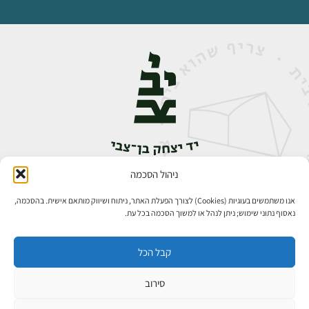
ניהול הסכמה
אבן גבירול 14, רחביה, ירושלים
טלפון:
02-5398888
אנו משתמשים בעוגיות (Cookies) לצורך הפעלת האתר, ניתוח ושיווק מותאם אישית. בהסכמה,
נאסוף נתוני שימוש; ניתן לנהל או למשוך הסכמה בכל עת.
קבל הכל
סירוב
כל הזכויות שמורות ליד יצחק בן־צבי ירושלים ©