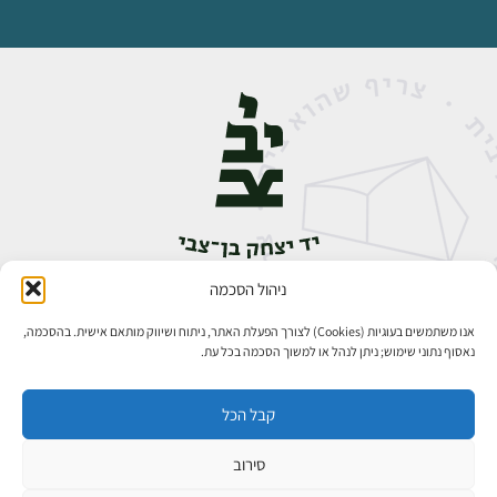
ניהול הסכמה
אבן גבירול 14, רחביה, ירושלים
טלפון:
02-5398888
אנו משתמשים בעוגיות (Cookies) לצורך הפעלת האתר, ניתוח ושיווק מותאם אישית. בהסכמה,
נאסוף נתוני שימוש; ניתן לנהל או למשוך הסכמה בכל עת.
קבל הכל
סירוב
כל הזכויות שמורות ליד יצחק בן־צבי ירושלים ©