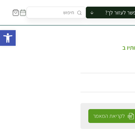
שר לעזור לך?
ור לקבוצה
פתח 
סיור
קורס
תיו ב
ר
רייה
ור בצריף
לקריאת המאמר