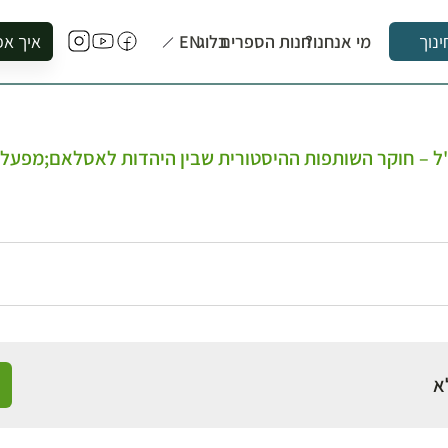
מי אנחנו?
חנות הספרים
בלוג
EN
איך אפ
ינוך
להזמין סי
להירשם ל
להירשם ל
ז"ל – חוקר השותפות ההיסטורית שבין היהדות לאסלאם;מפעלו
לקנות ספ
לבקר בספ
לתאם ביק
א