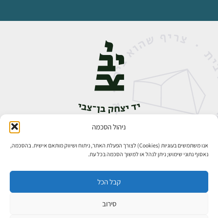
ניהול הסכמה
אבן גבירול 14, רחביה, ירושלים
טלפון:
02-5398888
אנו משתמשים בעוגיות (Cookies) לצורך הפעלת האתר, ניתוח ושיווק מותאם אישית. בהסכמה,
נאסוף נתוני שימוש; ניתן לנהל או למשוך הסכמה בכל עת.
קבל הכל
סירוב
כל הזכויות שמורות ליד יצחק בן־צבי ירושלים ©