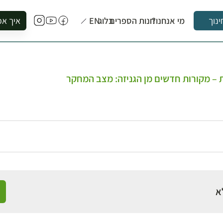
מי אנחנו?
חנות הספרים
בלוג
EN
איך אפ
ינוך
להזמין סי
להירשם ל
להירשם ל
ת – מקורות חדשים מן הגניזה: מצב המחקר
לקנות ספ
לבקר בספ
לתאם ביק
א