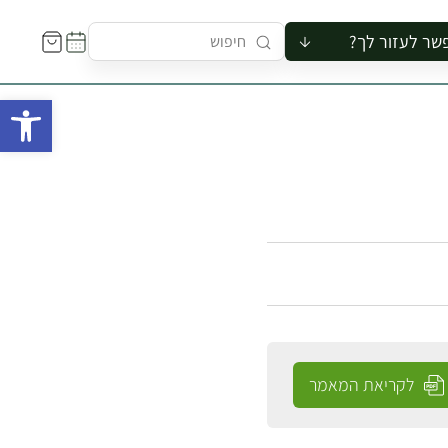
שר לעזור לך?
ור לקבוצה
פתח 
סיור
קורס
ר
רייה
ור בצריף
לקריאת המאמר