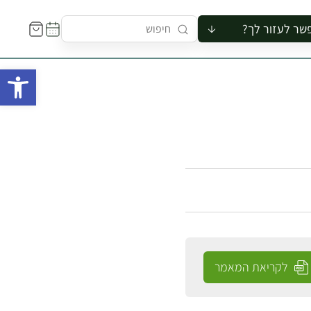
שר לעזור לך?
ור לקבוצה
פתח 
סיור
קורס
ר
רייה
ור בצריף
לקריאת המאמר