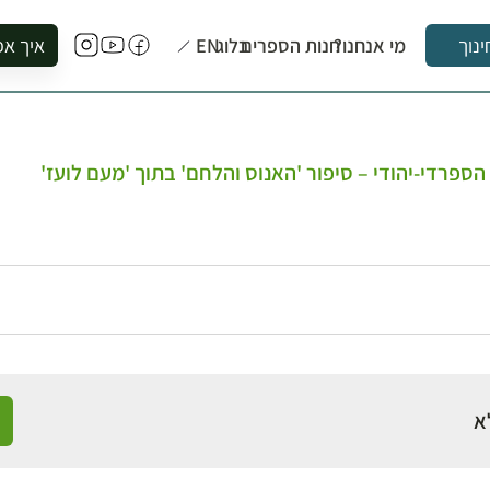
מי אנחנו?
חנות הספרים
בלוג
EN
איך אפ
ינוך
להזמין סי
להירשם ל
להירשם ל
ספרדי-יהודי – סיפור 'האנוס והלחם' בתוך 'מעם לועז'
לקנות ספ
לבקר בספ
לתאם ביק
א