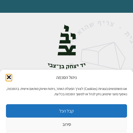
ניהול הסכמה
אבן גבירול 14, רחביה, ירושלים
טלפון:
02-5398888
אנו משתמשים בעוגיות (Cookies) לצורך הפעלת האתר, ניתוח ושיווק מותאם אישית. בהסכמה,
נאסוף נתוני שימוש; ניתן לנהל או למשוך הסכמה בכל עת.
קבל הכל
סירוב
כל הזכויות שמורות ליד יצחק בן־צבי ירושלים ©