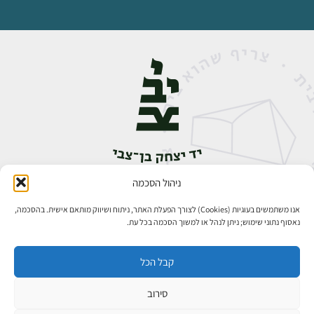
ניהול הסכמה
אבן גבירול 14, רחביה, ירושלים
טלפון:
02-5398888
אנו משתמשים בעוגיות (Cookies) לצורך הפעלת האתר, ניתוח ושיווק מותאם אישית. בהסכמה,
נאסוף נתוני שימוש; ניתן לנהל או למשוך הסכמה בכל עת.
קבל הכל
סירוב
כל הזכויות שמורות ליד יצחק בן־צבי ירושלים ©