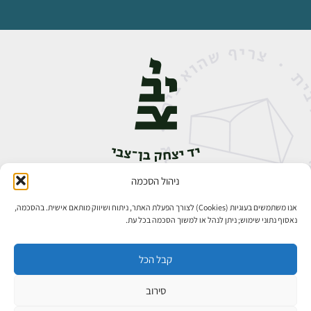
ניהול הסכמה
אבן גבירול 14, רחביה, ירושלים
טלפון:
02-5398888
אנו משתמשים בעוגיות (Cookies) לצורך הפעלת האתר, ניתוח ושיווק מותאם אישית. בהסכמה,
נאסוף נתוני שימוש; ניתן לנהל או למשוך הסכמה בכל עת.
קבל הכל
סירוב
כל הזכויות שמורות ליד יצחק בן־צבי ירושלים ©