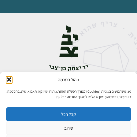
ניהול הסכמה
אבן גבירול 14, רחביה, ירושלים
טלפון:
02-5398888
אנו משתמשים בעוגיות (Cookies) לצורך הפעלת האתר, ניתוח ושיווק מותאם אישית. בהסכמה,
נאסוף נתוני שימוש; ניתן לנהל או למשוך הסכמה בכל עת.
קבל הכל
סירוב
כל הזכויות שמורות ליד יצחק בן־צבי ירושלים ©