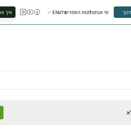
מי אנחנו?
חנות הספרים
בלוג
EN
איך אפ
ינוך
להזמין סי
להירשם ל
להירשם ל
לקנות ספ
לבקר בספ
לתאם ביק
א