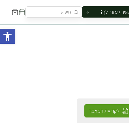
שר לעזור לך?
ור לקבוצה
פתח 
סיור
קורס
ר
רייה
ור בצריף
לקריאת המאמר