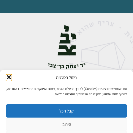
ניהול הסכמה
אבן גבירול 14, רחביה, ירושלים
טלפון:
02-5398888
אנו משתמשים בעוגיות (Cookies) לצורך הפעלת האתר, ניתוח ושיווק מותאם אישית. בהסכמה,
נאסוף נתוני שימוש; ניתן לנהל או למשוך הסכמה בכל עת.
קבל הכל
סירוב
כל הזכויות שמורות ליד יצחק בן־צבי ירושלים ©