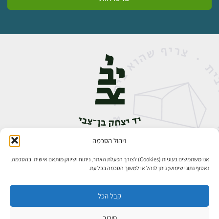
ניהול הסכמה
אבן גבירול 14, רחביה, ירושלים
טלפון:
02-5398888
אנו משתמשים בעוגיות (Cookies) לצורך הפעלת האתר, ניתוח ושיווק מותאם אישית. בהסכמה,
נאסוף נתוני שימוש; ניתן לנהל או למשוך הסכמה בכל עת.
קבל הכל
סירוב