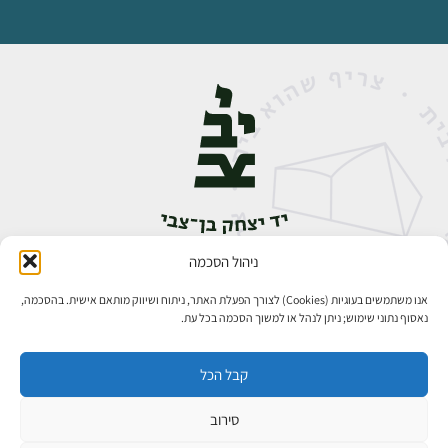
ניהול הסכמה
אבן גבירול 14, רחביה, ירושלים
טלפון:
02-5398888
אנו משתמשים בעוגיות (Cookies) לצורך הפעלת האתר, ניתוח ושיווק מותאם אישית. בהסכמה,
נאסוף נתוני שימוש; ניתן לנהל או למשוך הסכמה בכל עת.
קבל הכל
סירוב
כל הזכויות שמורות ליד יצחק בן־צבי ירושלים ©