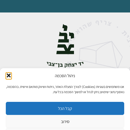
ניהול הסכמה
אבן גבירול 14, רחביה, ירושלים
טלפון:
02-5398888
אנו משתמשים בעוגיות (Cookies) לצורך הפעלת האתר, ניתוח ושיווק מותאם אישית. בהסכמה,
נאסוף נתוני שימוש; ניתן לנהל או למשוך הסכמה בכל עת.
קבל הכל
סירוב
כל הזכויות שמורות ליד יצחק בן־צבי ירושלים ©