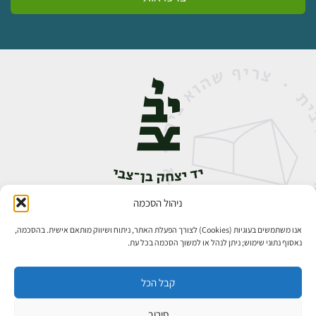
ניהול הסכמה
אבן גבירול 14, רחביה, ירושלים
טלפון:
02-5398888
אנו משתמשים בעוגיות (Cookies) לצורך הפעלת האתר, ניתוח ושיווק מותאם אישית. בהסכמה,
נאסוף נתוני שימוש; ניתן לנהל או למשוך הסכמה בכל עת.
קבל הכל
סירוב