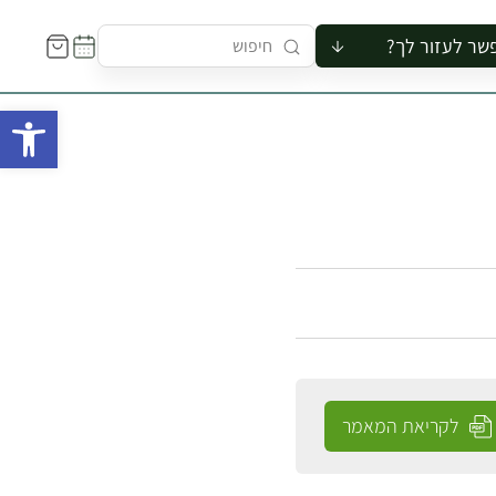
שר לעזור לך?
ור לקבוצה
פתח 
סיור
קורס
ר
רייה
ור בצריף
לקריאת המאמר