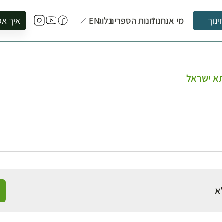
מי אנחנו?
חנות הספרים
בלוג
EN
איך אפ
ינוך
להזמין סי
להירשם ל
להירשם ל
תא ישראל
לקנות ספ
לבקר בספ
לתאם ביק
א