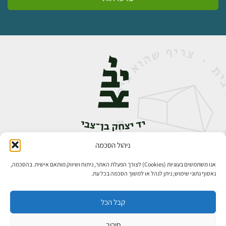
ניהול הסכמה
אבן גבירול 14, רחביה, ירושלים
טלפון:
02-5398888
אנו משתמשים בעוגיות (Cookies) לצורך הפעלת האתר, ניתוח ושיווק מותאם אישית. בהסכמה,
נאסוף נתוני שימוש; ניתן לנהל או למשוך הסכמה בכל עת.
קבל הכל
סירוב