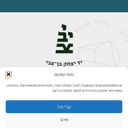
ניהול הסכמה
אבן גבירול 14, רחביה, ירושלים
טלפון:
02-5398888
אנו משתמשים בעוגיות (Cookies) לצורך הפעלת האתר, ניתוח ושיווק מותאם אישית. בהסכמה,
נאסוף נתוני שימוש; ניתן לנהל או למשוך הסכמה בכל עת.
קבל הכל
סירוב
כל הזכויות שמורות ליד יצחק בן־צבי ירושלים ©