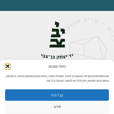
ניהול הסכמה
אבן גבירול 14, רחביה, ירושלים
טלפון:
02-5398888
אנו משתמשים בעוגיות (Cookies) לצורך הפעלת האתר, ניתוח ושיווק מותאם אישית. בהסכמה,
נאסוף נתוני שימוש; ניתן לנהל או למשוך הסכמה בכל עת.
קבל הכל
סירוב
כל הזכויות שמורות ליד יצחק בן־צבי ירושלים ©