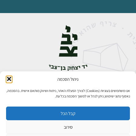
ניהול הסכמה
אבן גבירול 14, רחביה, ירושלים
טלפון:
02-5398888
אנו משתמשים בעוגיות (Cookies) לצורך הפעלת האתר, ניתוח ושיווק מותאם אישית. בהסכמה,
נאסוף נתוני שימוש; ניתן לנהל או למשוך הסכמה בכל עת.
קבל הכל
סירוב
כל הזכויות שמורות ליד יצחק בן־צבי ירושלים ©