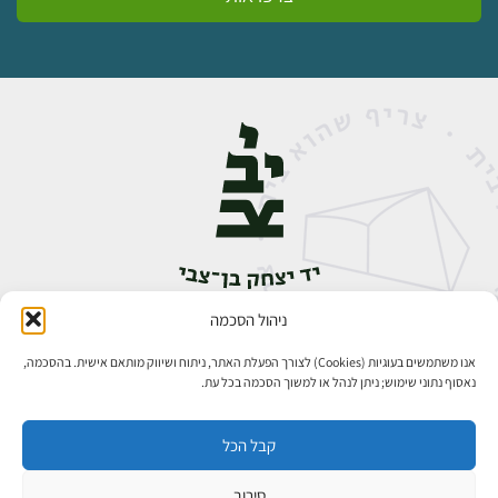
ניהול הסכמה
אבן גבירול 14, רחביה, ירושלים
טלפון:
02-5398888
אנו משתמשים בעוגיות (Cookies) לצורך הפעלת האתר, ניתוח ושיווק מותאם אישית. בהסכמה,
נאסוף נתוני שימוש; ניתן לנהל או למשוך הסכמה בכל עת.
קבל הכל
סירוב