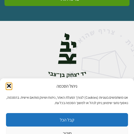
ניהול הסכמה
אבן גבירול 14, רחביה, ירושלים
טלפון:
02-5398888
אנו משתמשים בעוגיות (Cookies) לצורך הפעלת האתר, ניתוח ושיווק מותאם אישית. בהסכמה,
נאסוף נתוני שימוש; ניתן לנהל או למשוך הסכמה בכל עת.
קבל הכל
סירוב