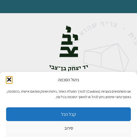
ניהול הסכמה
אבן גבירול 14, רחביה, ירושלים
טלפון:
02-5398888
אנו משתמשים בעוגיות (Cookies) לצורך הפעלת האתר, ניתוח ושיווק מותאם אישית. בהסכמה,
נאסוף נתוני שימוש; ניתן לנהל או למשוך הסכמה בכל עת.
קבל הכל
סירוב
כל הזכויות שמורות ליד יצחק בן־צבי ירושלים ©