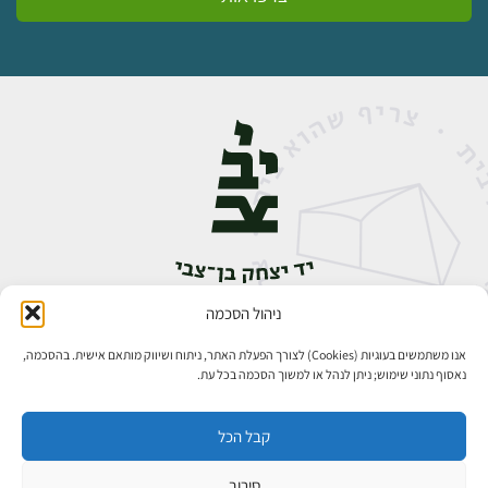
ניהול הסכמה
אבן גבירול 14, רחביה, ירושלים
טלפון:
02-5398888
אנו משתמשים בעוגיות (Cookies) לצורך הפעלת האתר, ניתוח ושיווק מותאם אישית. בהסכמה,
נאסוף נתוני שימוש; ניתן לנהל או למשוך הסכמה בכל עת.
קבל הכל
סירוב