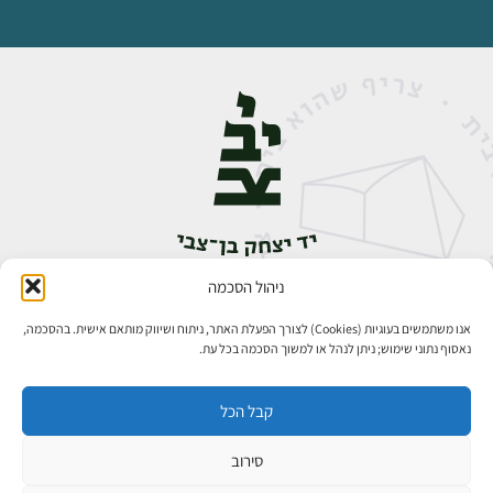
ניהול הסכמה
אבן גבירול 14, רחביה, ירושלים
טלפון:
02-5398888
אנו משתמשים בעוגיות (Cookies) לצורך הפעלת האתר, ניתוח ושיווק מותאם אישית. בהסכמה,
נאסוף נתוני שימוש; ניתן לנהל או למשוך הסכמה בכל עת.
קבל הכל
סירוב
כל הזכויות שמורות ליד יצחק בן־צבי ירושלים ©