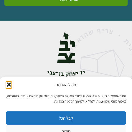
ניהול הסכמה
אבן גבירול 14, רחביה, ירושלים
טלפון:
02-5398888
אנו משתמשים בעוגיות (Cookies) לצורך הפעלת האתר, ניתוח ושיווק מותאם אישית. בהסכמה,
נאסוף נתוני שימוש; ניתן לנהל או למשוך הסכמה בכל עת.
קבל הכל
סירוב