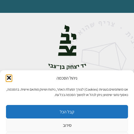
ניהול הסכמה
אבן גבירול 14, רחביה, ירושלים
טלפון:
02-5398888
אנו משתמשים בעוגיות (Cookies) לצורך הפעלת האתר, ניתוח ושיווק מותאם אישית. בהסכמה,
נאסוף נתוני שימוש; ניתן לנהל או למשוך הסכמה בכל עת.
קבל הכל
סירוב
כל הזכויות שמורות ליד יצחק בן־צבי ירושלים ©