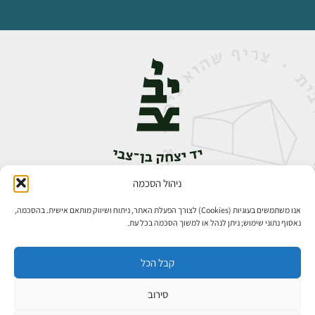
ניהול הסכמה
אבן גבירול 14, רחביה, ירושלים
טלפון:
02-5398888
אנו משתמשים בעוגיות (Cookies) לצורך הפעלת האתר, ניתוח ושיווק מותאם אישית. בהסכמה,
נאסוף נתוני שימוש; ניתן לנהל או למשוך הסכמה בכל עת.
קבל הכל
סירוב
כל הזכויות שמורות ליד יצחק בן־צבי ירושלים ©